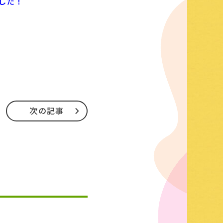
した！
次の記事